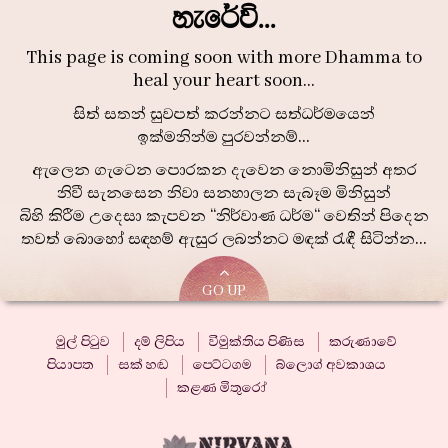
හැරේවි...
This page is coming soon with more Dhamma to
heal your heart soon…
සිත් සතන් සුවපත් කරන්නට සත්ධර්මයෙන්
ඉක්මනින්ම පුරවන්නම්...
ඇලෙන ගැටෙන පොරකන දැවෙන නොමිනිසුන් අතර
නිවී සැනසෙන නිවා සනහාලන සැබෑම මිනිසුන්
බිහි කිරීම උදෙසා කැපවන “නිර්වාණ ධර්ම“ වෙතින් පිදෙන
තවත් බොහෝ සඳහම් ඇසුර ලබන්නට මඳක් රැඳී සිටින්න...
GO UP
මුල් පිටුව
දම් ලිපිය
විමුක්තිය පිණිස
කරුණාවේ
පියාපත
සක් හඬ
පෙට්ටගම
බ්ලොග් අවකාශය
කළණ මිතුරෝ