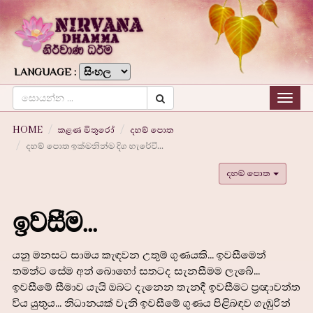
LANGUAGE :
Togg
navig
HOME
කළණ මිතුරෝ
දහම් පොත
දහම් පොත ඉක්මනින්ම දිග හැරේවි...
දහම් පොත
ඉවසීම...
යනු මනසට සාමය කැඳවන උතුම් ගුණයකි... ඉවසීමෙන්
තමන්ට සේම අන් බොහෝ සතටද සැනසීමම ලැබේ...
ඉවසීමේ සීමාව යැයි ඔබට දැනෙන තැනදී ඉවසීමට ප්‍රඥාවන්ත
විය යුතුය... නිධානයක් වැනි ඉවසීමේ ගුණය පිළිබඳව ගැඹුරින්