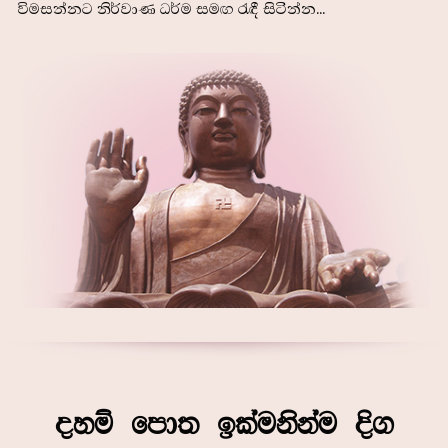
විමසන්නට නිර්වාණ ධර්ම සමඟ රැඳී සිටින්න...
දහම් පොත ඉක්මනින්ම දිග