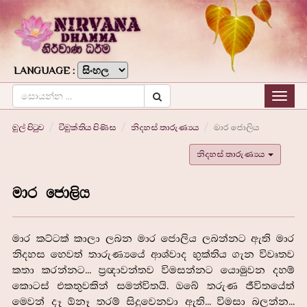
LANGUAGE :
Togg
navig
මුල් පිටුව
විමුක්තිය පිණිස
නිදහස් තාරුණ්‍යය
මාර ජොලිය
නිදහස් තාරුණ්‍යය
මාර ජොලිය
මාර කට්ටක් කාලා ලබන මාර ජොලිය ලබන්නට ඇති මාර
නිදහස හෙවත් තාරුණ්‍යයේ ආශ්වාද භුක්තිය ගැන විවෘතව
කතා කරන්නට... ප්‍රඥාවන්තව විමසන්නට යොමුවන දහම්
කොටස් එකතුවකින් සමන්විතයි. ඔබේ තරුණ ජීවිතයේත්
මෙවන් දෑ ඕනෑ තරම් සිදුවෙනවා ඇති... විමසා බලන්න...