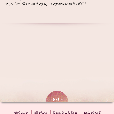
නැණවත් තීරණයක් උදෙසා උපකාරයක්ම වේවි!
GO UP
මුල් පිටුව
දම් ලිපිය
විමුක්තිය පිණිස
කරුණාවේ