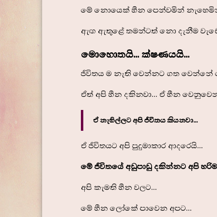
මේ නොයෙක් හීන පෙන්වමින් නැහෙමින් 
ඇඟ ඇතුළේ තමන්ටත් නො දැනීම වැඩ
මොහොතයි... ක්ෂණයයි...
ජීවිතය ම නැති‌ වෙන්නට ගත වෙන්නේ
ඒත් අපි හීන දකිනවා... ඒ හීන වෙනුවෙ
ඒ නැහිල්ලට අපි ජීවිතය කියනවා...
ඒ ජීවිතයට අපි පුදුමාකාර ආදරෙයි...
මේ ජීවිතයේ අඩුපාඩු දකින්නට අපි හරිම
අපි කැමති හීන වලට...
මේ හීන ලෝකේ පාවෙන අපට...