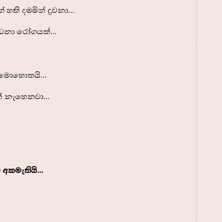
හති දමමින් දුවනා...
ෙනා රෝගයක්...
 මොහොතයි...
න් නැහෙනවා...
 අකමැතියි...