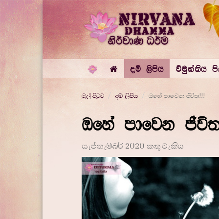
දම් ලිපිය
විමුක්තිය ප
මුල් පිටුව
දම් ලිපිය
ඔහේ පාවෙන ජීවිත!!!
ඔහේ පාවෙන ජීවිත!
සැප්තැම්බර් 2020 කතු වැකිය