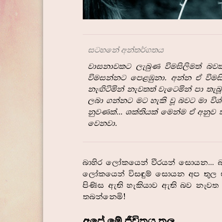
සටහනේ අන්තර්ගතය
වාසනාවකට ලැබුණ විමසිලිමත් බව
විමසන්නට පෙළඹුනා. අන්න ඒ විමසි
නැඟිටිමින් නැවතත් වැටෙමින් පා තැ
ලබා ගන්නට මට හැකි වූ බවට මා විශ
නුවණක්... ශක්තියක් මෙන්ම ඒ අනුව
වෙනවා.
බාහිර ලෝකයෙන් වීරයන් සොයන... බ
ලෝකයෙන් විසඳුම් සොයන අප තුල ඒ 
පිණිස ඇති හැකියාව ඇති බව නැවත 
තබන්නෙමි!
අපේ මේ ජීවිතය තුල...