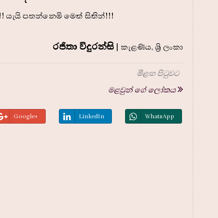
යැයි පතන්නෙමි මෙත් සිතින්!!!
රජිතා විදුරන්සි
| කැළණිය, ශ්‍රි ලංකා
මීළඟ පිටුවට
මළවුන් ගේ ලෝකය
Google+
LinkedIn
WhatsApp