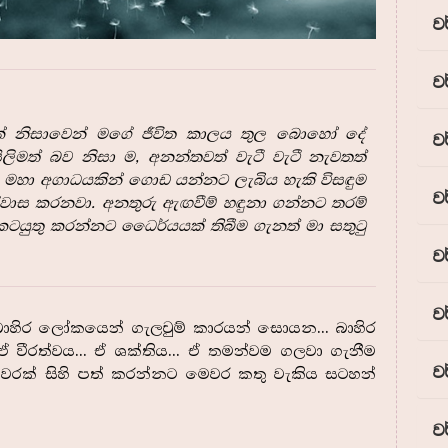
ව
ව
ක් නිසාවෙන් මගේ ජීවිත කාලය තුල බොහෝ දේ
ව
ලිමත් බව නිසා ම, අනන්තවත් වැටී වැටී නැවතත්
බූ මහා අගාධයකින් ගොඩ යන්නට ලැබිය හැකි විසඳුම
ව
්වාස කරනවා. අනතුරු ඇඟවීම් හඳුනා ගන්නට තරම්
 කටයුතු කරන්නට ධෛර්යයක් තිබීම ගැනත් මා සතුටු
ව
ව
ාහිර ලෝකයෙන් ගැලවුම් කාරයන් සොයන... බාහිර
වීරත්වය... ඒ ශක්තිය... ඒ තමන්වම ගලවා ගැනීම
ව
වරක් සිහි පත් කරන්නට මෙවර කතු වැකිය සටහන්
ව