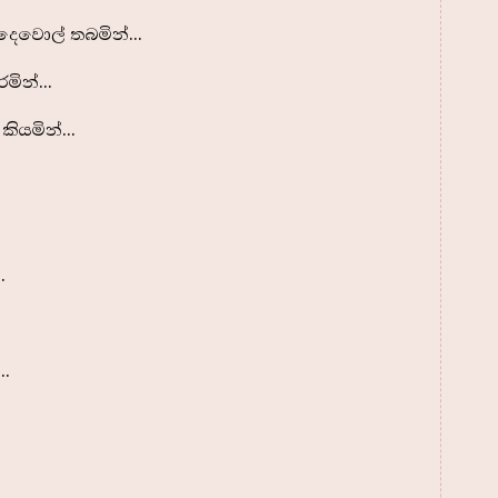
දෙවොල් තබමින්...
ින්...
ියමින්...
.
.
.