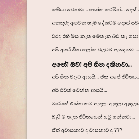
කම්පා වෙනවා... ශෝක කරමින්... දෙස් 
අනතුරු අඟවන හැම දේකටම දොස් පවරම
වරද එහි මිස නැත මෙතැන බව කෑ ගසා ක
අපි අපේ හීන ලෝක වලටම ඇඳෙනවා..
අනේ! ඔව්! අපි හීන දකිනවා...
අපි හීන වලට ආසයි... ඒක අපේ ජීවිතය..
අපි ජීවත් වෙන්න ආසයි...
මාරයත් එක්ක කඹ ඇඳලා ඇඳලා ඇඳලා..
බැරි ම තැන ජීවිතයෙන් සමු ගන්නවා...
ඒත් අවාසනාව ද වාසනාව ද ???