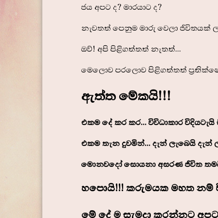
ජය අපට ද? මාරයාට ද?
නැවතත් පෙනුම මාරු වෙලා ජීවිතයක් 
ඔව්! අපි පිළිගත්තත් නැතත්...
මෙලොව පරලොව පිළිගත්තත් ප්‍රතික්ෂේ
ඇත්ත මේකයි!!!
එකම දේ කර කර... විවිධාකාර විදියටැයි
එකම තැන දුවමින්... දැන් ලැබෙයි දැන් ල
මොනවදෝ සොයනා අසරණ ජීවිත තමයි
හපොයි!!! කරුමයක මහත නම් විසඳ
මේ දේ ම සැමදා කරන්නට අපට 