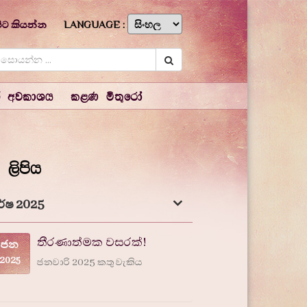
ිට කියන්න
LANGUAGE :
් අවකාශය
කළණ මිතුරෝ
 ලිපිය
ර්ෂ 2025
තීරණාත්මක වසරක්!
ජන
2025
ජනවාරි 2025 කතු වැකිය