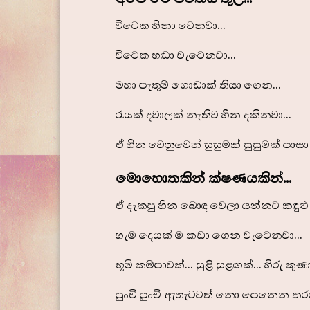
විටෙක හිනා වෙනවා...
විටෙක හඬා වැටෙනවා...
මහා පැතුම් ගොඩාක් තියා ගෙන...
රැයක් දවාලක් නැතිව හීන දකිනවා...
ඒ හීන වෙනුවෙන් සුසුමක් සුසුමක් පාස
මොහොතකින් ක්ෂණයකින්...
ඒ දැකපු හීන බොඳ වෙලා යන්නට කඳුළු
හැම දෙයක් ම කඩා ගෙන වැටෙනවා...
භූමි කම්පාවක්... සුළි සුළඟක්... හිරු කුණා
පුංචි පුංචි ඇහැටවත් නො පෙනෙන ත