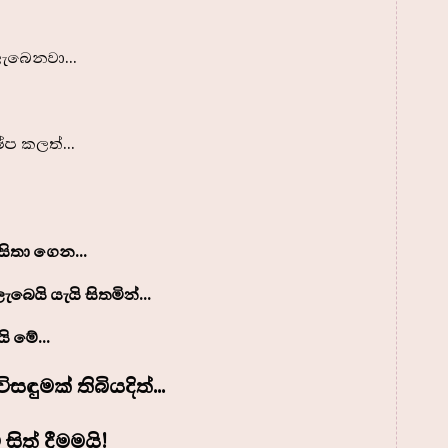
ලැබෙනවා...
ප කලත්...
 සිතා ගෙන...
ැබෙයි යැයි සිතමින්...
 මේ...
ුමක් තිබියදිත්...
සිත් දීමමයි!