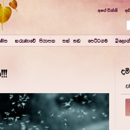
අපේ විත්ති
අප
ිණිස
කරුණාවේ පියාපත
සක් හඬ
පෙට්ටගම
බ්ලොග
දම්
!!
ව