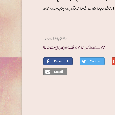
මේ අනතුරු ඇඟවීම වත් කණ වැකේවා!!! 
පෙර පිටුවට
සොල්දාදුවෙක් ද? නැත්නම්....???
Facebook
Twitter
Email