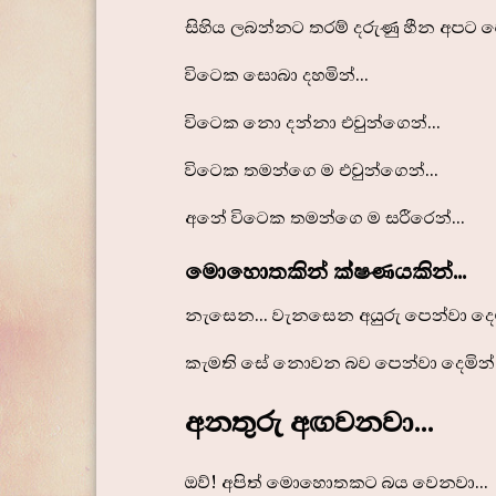
සිහිය ලබන්නට තරම් දරුණු හීන අපට ප
විටෙක සොබා දහමින්...
විටෙක නො දන්නා එවුන්ගෙන්...
විටෙක තමන්ගෙ ම එවුන්ගෙන්...
අනේ විටෙක තමන්ගෙ ම සරීරෙන්...
මොහොතකින් ක්ෂණයකින්...
නැසෙන... වැනසෙන අයුරු පෙන්වා දෙමි
කැමති සේ නොවන බව පෙන්වා දෙමින්.
අනතුරු අඟවනවා...
ඔව්! අපිත් මොහොතකට බය වෙනවා...