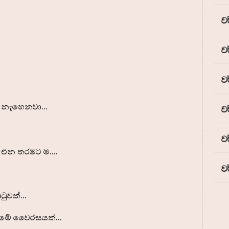
ව
ව
ව
ා නැහෙනවා...
ව
ව
 එන තරමට ම....
ව
ටුවක්...
රමේ වෛරසයක්...